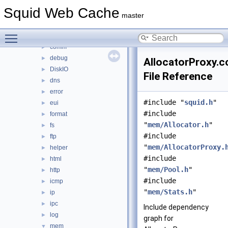
anyp
►
Squid Web Cache
auth
►
master
base
►
Toggle main menu visibility
clients
►
comm
►
debug
►
AllocatorProxy.c
DiskIO
►
File Reference
dns
►
error
►
#include "
squid.h
"
eui
►
#include
format
►
"
mem/Allocator.h
"
fs
►
#include
ftp
►
"
mem/AllocatorProxy.
helper
►
#include
html
►
"
mem/Pool.h
"
http
►
#include
icmp
►
"
mem/Stats.h
"
ip
►
ipc
►
Include dependency
log
►
graph for
mem
▼