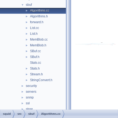
sbuf
▼
Algorithms.cc
►
Algorithms.h
►
forward.h
►
List.cc
►
List.h
►
MemBlob.cc
►
MemBlob.h
►
SBuf.cc
►
SBuf.h
►
Stats.cc
Stats.h
►
Stream.h
►
StringConvert.h
►
security
►
servers
►
snmp
►
ssl
►
store
►
squid
src
sbuf
Algorithms.cc
tests
►