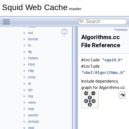
comm
►
Squid Web Cache
debug
►
master
DiskIO
►
Toggle main menu visibility
dns
►
error
►
Functions
eui
►
Algorithms.cc
format
►
File Reference
fs
►
ftp
►
helper
►
#include "
squid.h
"
html
►
#include
http
►
"
sbuf/Algorithms.h
"
icmp
►
Include dependency
ip
►
graph for Algorithms.cc:
ipc
►
log
►
mem
►
mgr
►
parser
►
proxyp
►
repl
►