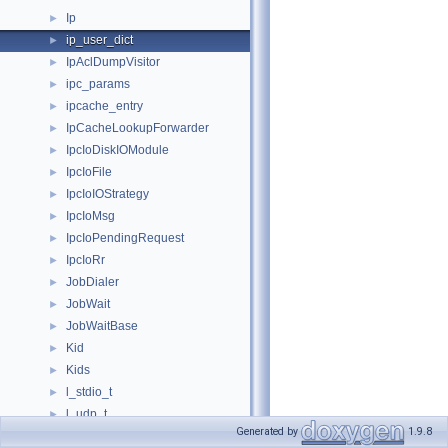
Ip
►
ip_user_dict
►
IpAclDumpVisitor
►
ipc_params
►
ipcache_entry
►
IpCacheLookupForwarder
►
IpcIoDiskIOModule
►
IpcIoFile
►
IpcIoIOStrategy
►
IpcIoMsg
►
IpcIoPendingRequest
►
IpcIoRr
►
JobDialer
►
JobWait
►
JobWaitBase
►
Kid
►
Kids
►
l_stdio_t
►
l_udp_t
►
Generated by
1.9.8
ldap_creds
►