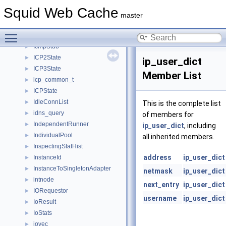
IcmpConfig
►
Squid Web Cache
icmpEchoData
►
master
IcmpPinger
►
Toggle main menu visibility
IcmpSquid
►
IcmpStub
►
ICP2State
►
ip_user_dict
ICP3State
►
Member List
icp_common_t
►
ICPState
►
IdleConnList
►
This is the complete list
idns_query
►
of members for
IndependentRunner
►
ip_user_dict
, including
IndividualPool
►
all inherited members.
InspectingStatHist
►
address
ip_user_dict
InstanceId
►
InstanceToSingletonAdapter
►
netmask
ip_user_dict
intnode
►
next_entry
ip_user_dict
IORequestor
►
username
ip_user_dict
IoResult
►
IoStats
►
iovec
►