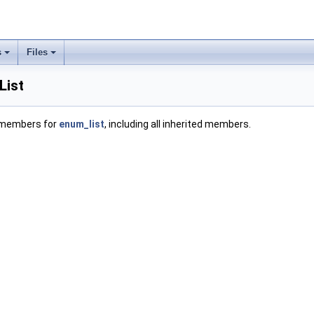
s
Files
List
f members for
enum_list
, including all inherited members.