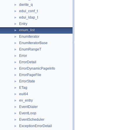
dwrite_q
►
edui_conf_t
►
edui_ldap_t
►
Entry
►
enum_list
►
EnumIterator
►
EnumIteratorBase
►
EnumRangeT
►
Error
►
ErrorDetail
►
ErrorDynamicPageInfo
►
ErrorPageFile
►
ErrorState
►
ETag
►
eui64
►
ev_entry
►
EventDialer
►
EventLoop
►
EventScheduler
►
ExceptionErrorDetail
►