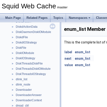
DetailEntryParser
►
Squid Web Cache
DigestFetchState
►
master
diomsg
►
diskd_stats_t
►
Main Page
Related Pages
Topics
Namespaces
Classe
DiskdAction
►
DiskdActionData
►
enum_list Member 
DiskDaemonDiskIOModule
►
DiskdFile
►
This is the complete list o
DiskdIOStrategy
►
DiskFile
►
label
enum_list
DiskIOModule
►
DiskIOStrategy
next
enum_list
►
DiskThreadsDiskFile
►
value
enum_list
DiskThreadsDiskIOModule
►
DiskThreadsIOStrategy
►
dlink_list
►
dlink_node
►
Downloader
►
DownloaderAnswer
►
DownloaderContext
►
dread_ctrl
►