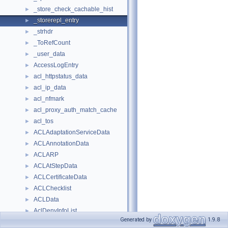
_store_check_cachable_hist
►
_storerepl_entry
►
_strhdr
►
_ToRefCount
►
_user_data
►
AccessLogEntry
►
acl_httpstatus_data
►
acl_ip_data
►
acl_nfmark
►
acl_proxy_auth_match_cache
►
acl_tos
►
ACLAdaptationServiceData
►
ACLAnnotationData
►
ACLARP
►
ACLAtStepData
►
ACLCertificateData
►
ACLChecklist
►
ACLData
►
AclDenyInfoList
►
Generated by
1.9.8
ACLDestinationIP
►