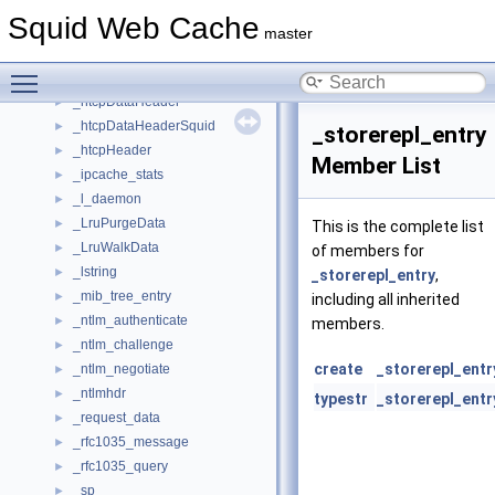
_heap
►
Squid Web Cache
_heap_node
►
master
_HeapWalkData
►
Toggle main menu visibility
_htcpAuthHeader
►
_htcpDataHeader
►
_htcpDataHeaderSquid
►
_storerepl_entry
_htcpHeader
►
Member List
_ipcache_stats
►
_l_daemon
►
_LruPurgeData
►
This is the complete list
_LruWalkData
►
of members for
_lstring
►
_storerepl_entry
,
_mib_tree_entry
►
including all inherited
_ntlm_authenticate
►
members.
_ntlm_challenge
►
create
_storerepl_entr
_ntlm_negotiate
►
_ntlmhdr
►
typestr
_storerepl_entr
_request_data
►
_rfc1035_message
►
_rfc1035_query
►
_sp
►