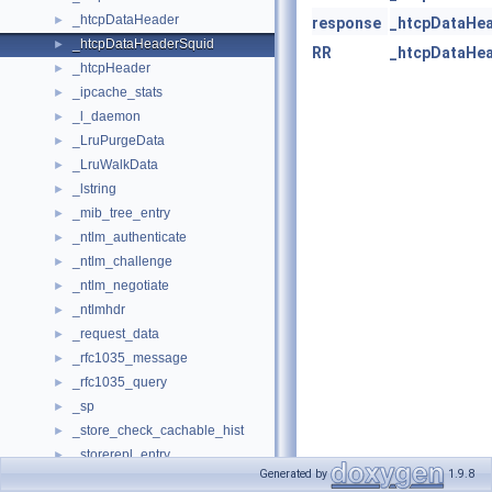
_htcpDataHeader
►
response
_htcpDataHe
_htcpDataHeaderSquid
►
RR
_htcpDataHe
_htcpHeader
►
_ipcache_stats
►
_l_daemon
►
_LruPurgeData
►
_LruWalkData
►
_lstring
►
_mib_tree_entry
►
_ntlm_authenticate
►
_ntlm_challenge
►
_ntlm_negotiate
►
_ntlmhdr
►
_request_data
►
_rfc1035_message
►
_rfc1035_query
►
_sp
►
_store_check_cachable_hist
►
_storerepl_entry
►
Generated by
1.9.8
_strhdr
►