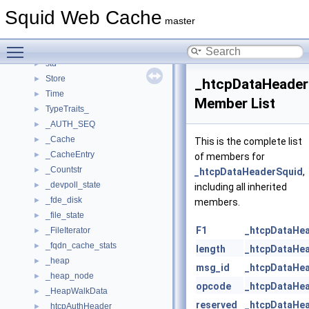
Rock
►
Squid Web Cache
Security
►
master
Snmp
►
Toggle main menu visibility
Ssl
►
std
►
Store
►
_htcpDataHeader
Time
►
Member List
TypeTraits_
►
_AUTH_SEQ
►
_Cache
►
This is the complete list
_CacheEntry
►
of members for
_Countstr
►
_htcpDataHeaderSquid
,
_devpoll_state
►
including all inherited
_fde_disk
►
members.
_file_state
►
F1
_htcpDataHe
_FileIterator
►
_fqdn_cache_stats
►
length
_htcpDataHe
_heap
►
msg_id
_htcpDataHe
_heap_node
►
opcode
_htcpDataHe
_HeapWalkData
►
reserved
_htcpDataHe
_htcpAuthHeader
►