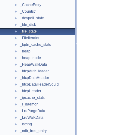
_CacheEntry
►
_Countstr
►
_devpoll_state
►
_fde_disk
►
_file_state
►
_FileIterator
►
_fqdn_cache_stats
►
_heap
►
_heap_node
►
_HeapWalkData
►
_htcpAuthHeader
►
_htcpDataHeader
►
_htcpDataHeaderSquid
►
_htcpHeader
►
_ipcache_stats
►
_l_daemon
►
_LruPurgeData
►
_LruWalkData
►
_lstring
►
_mib_tree_entry
►