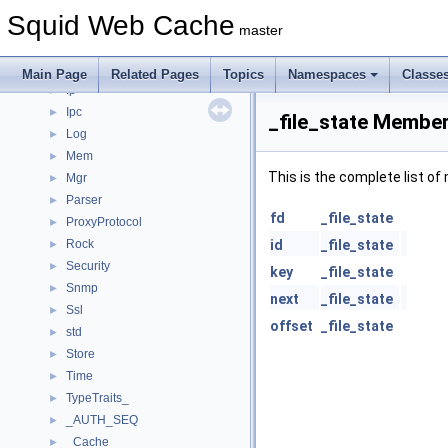
Fs
►
Squid Web Cache
Ftp
►
master
Helper
►
Http
►
Main Page
Related Pages
Topics
Namespaces
Classe
Ip
►
Ipc
►
_file_state Member
Log
►
Mem
►
This is the complete list o
Mgr
►
Parser
►
fd
_file_state
ProxyProtocol
►
Rock
id
_file_state
►
Security
►
key
_file_state
Snmp
►
next
_file_state
Ssl
►
offset
_file_state
std
►
Store
►
Time
►
TypeTraits_
►
_AUTH_SEQ
►
_Cache
►