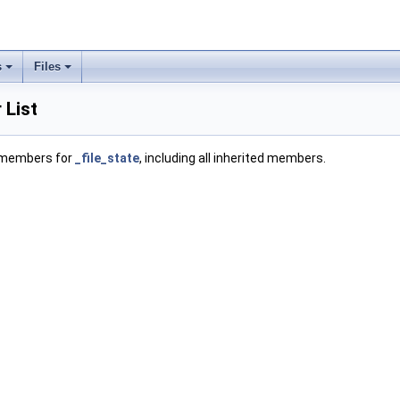
s
Files
 List
f members for
_file_state
, including all inherited members.