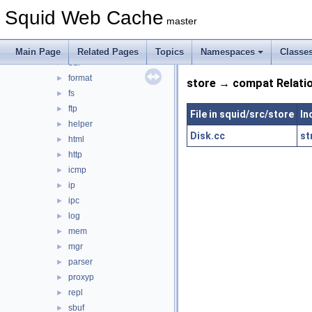
debug
►
Squid Web Cache
DiskIO
►
master
dns
►
error
►
Main Page
Related Pages
Topics
Namespaces
Classe
eui
►
format
►
store → compat Relati
fs
►
ftp
►
File in squid/src/store
In
helper
►
Disk.cc
st
html
►
http
►
icmp
►
ip
►
ipc
►
log
►
mem
►
mgr
►
parser
►
proxyp
►
repl
►
sbuf
►