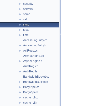
security
►
servers
►
snmp
►
ssl
►
store
►
tests
►
time
►
AccessLogEntry.cc
AccessLogEntry.h
►
AclRegs.cc
►
AsyncEngine.cc
AsyncEngine.h
►
AuthReg.cc
AuthReg.h
►
BandwidthBucket.cc
BandwidthBucket.h
►
BodyPipe.cc
►
BodyPipe.h
►
cache_cf.cc
►
cache_cf.h
►