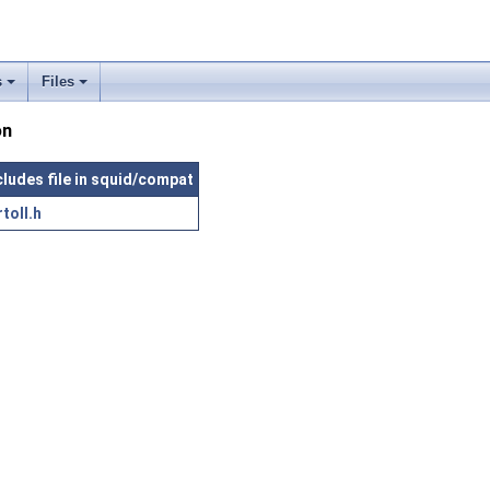
s
Files
on
cludes file in squid/compat
rtoll.h