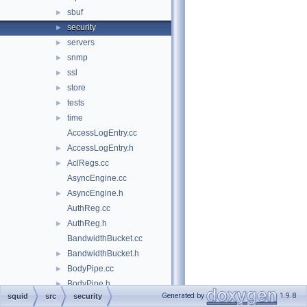
sbuf
►
security
►
servers
►
snmp
►
ssl
►
store
►
tests
►
time
►
AccessLogEntry.cc
AccessLogEntry.h
►
AclRegs.cc
►
AsyncEngine.cc
AsyncEngine.h
►
AuthReg.cc
AuthReg.h
►
BandwidthBucket.cc
BandwidthBucket.h
►
BodyPipe.cc
►
BodyPipe.h
►
Generated by
1.9.8
squid
src
security
cache_cf.cc
►