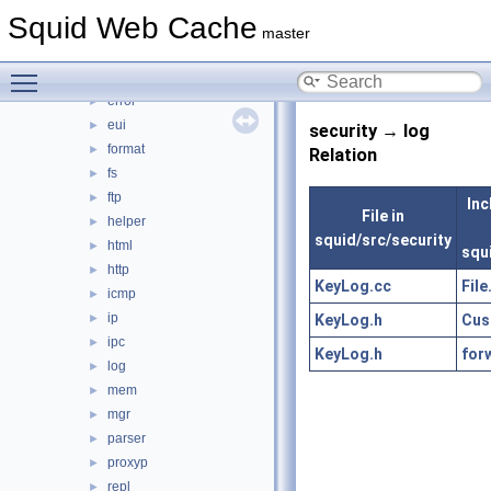
comm
►
Squid Web Cache
debug
►
master
DiskIO
►
Toggle main menu visibility
dns
►
error
►
eui
►
security → log
format
►
Relation
fs
►
ftp
►
Inc
File in
helper
►
squid/src/security
html
►
squ
http
►
KeyLog.cc
File
icmp
►
ip
KeyLog.h
Cus
►
ipc
►
KeyLog.h
for
log
►
mem
►
mgr
►
parser
►
proxyp
►
repl
►