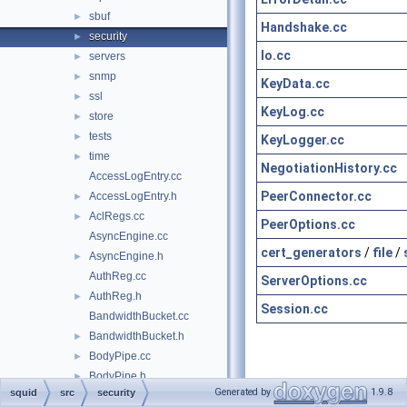
sbuf
►
Handshake.cc
security
►
Io.cc
servers
►
snmp
►
KeyData.cc
ssl
►
KeyLog.cc
store
►
tests
►
KeyLogger.cc
time
►
NegotiationHistory.cc
AccessLogEntry.cc
PeerConnector.cc
AccessLogEntry.h
►
AclRegs.cc
►
PeerOptions.cc
AsyncEngine.cc
cert_generators
/
file
/
AsyncEngine.h
►
AuthReg.cc
ServerOptions.cc
AuthReg.h
►
Session.cc
BandwidthBucket.cc
BandwidthBucket.h
►
BodyPipe.cc
►
BodyPipe.h
►
Generated by
1.9.8
squid
src
security
cache_cf.cc
►