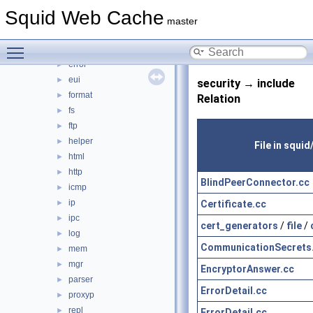
comm
►
Squid Web Cache
debug
►
master
DiskIO
►
Toggle main menu visibility
dns
►
error
►
eui
►
security → include
format
►
Relation
fs
►
ftp
►
helper
►
File in squid
html
►
http
►
BlindPeerConnector.cc
icmp
►
ip
Certificate.cc
►
ipc
►
cert_generators
/
file
/
log
►
CommunicationSecrets
mem
►
mgr
►
EncryptorAnswer.cc
parser
►
ErrorDetail.cc
proxyp
►
repl
►
ErrorDetail.cc