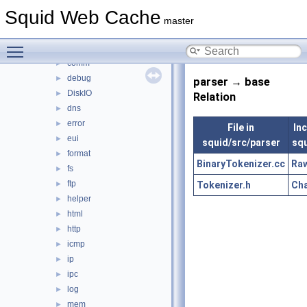
anyp
►
Squid Web Cache
auth
►
master
base
►
Toggle main menu visibility
clients
►
comm
►
debug
►
parser → base
DiskIO
►
Relation
dns
►
error
►
File in
Inc
eui
►
squid/src/parser
squ
format
►
BinaryTokenizer.cc
Raw
fs
►
ftp
Tokenizer.h
Cha
►
helper
►
html
►
http
►
icmp
►
ip
►
ipc
►
log
►
mem
►