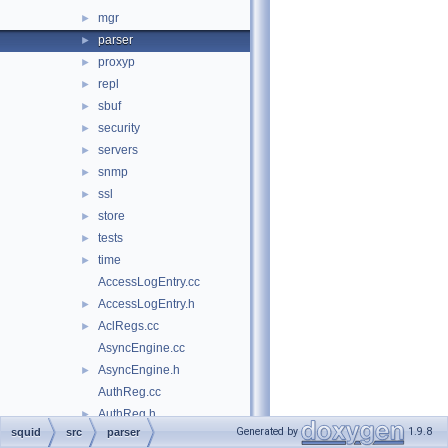
mgr
►
parser
►
proxyp
►
repl
►
sbuf
►
security
►
servers
►
snmp
►
ssl
►
store
►
tests
►
time
►
AccessLogEntry.cc
AccessLogEntry.h
►
AclRegs.cc
►
AsyncEngine.cc
AsyncEngine.h
►
AuthReg.cc
AuthReg.h
►
Generated by
1.9.8
squid
src
parser
BandwidthBucket.cc