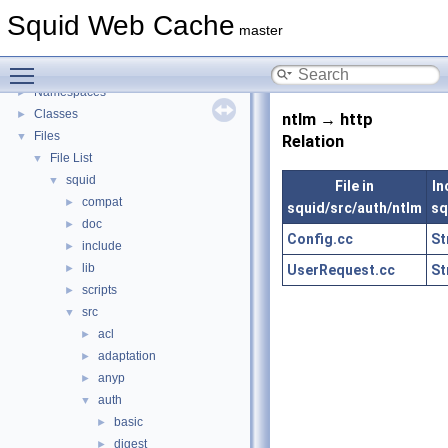
Delay Pools
►
Squid Web Cache
Callback Data Allocator API
►
master
Deprecated List
Toggle main menu visibility
Topics
►
Namespaces
►
Classes
►
ntlm → http
Files
▼
Relation
File List
▼
squid
▼
File in
In
compat
►
squid/src/auth/ntlm
sq
doc
►
Config.cc
St
include
►
lib
UserRequest.cc
St
►
scripts
►
src
▼
acl
►
adaptation
►
anyp
►
auth
▼
basic
►
digest
►