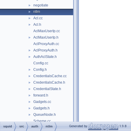
negotiate
►
ntlm
►
Acl.cc
►
Acl.h
►
AclMaxUserIp.cc
AclMaxUserIp.h
►
AclProxyAuth.cc
AclProxyAuth.h
►
AuthAclState.h
►
Config.cc
Config.h
►
CredentialsCache.cc
►
CredentialsCache.h
►
CredentialState.h
►
forward.h
►
Gadgets.cc
►
Gadgets.h
►
QueueNode.h
►
Scheme.cc
Generated by
1.9.8
squid
src
auth
ntlm
Scheme.h
►