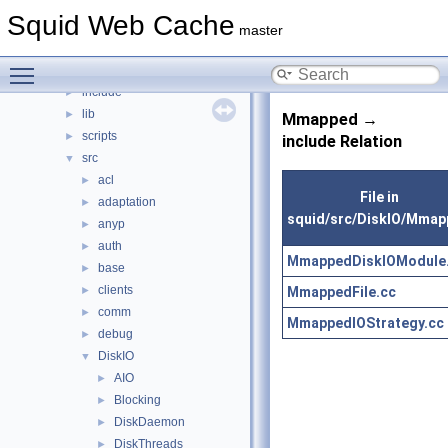
File List
▼
Squid Web Cache
squid
▼
master
compat
►
Toggle main menu visibility
doc
►
include
►
lib
►
Mmapped →
scripts
►
include Relation
src
▼
acl
►
File in
adaptation
►
squid/src/DiskIO/Mmap
anyp
►
auth
►
MmappedDiskIOModule
base
►
clients
MmappedFile.cc
►
comm
►
MmappedIOStrategy.cc
debug
►
DiskIO
▼
AIO
►
Blocking
►
DiskDaemon
►
DiskThreads
►