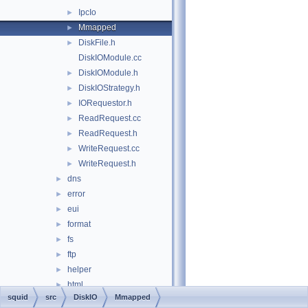
IpcIo
►
Mmapped
►
DiskFile.h
►
DiskIOModule.cc
DiskIOModule.h
►
DiskIOStrategy.h
►
IORequestor.h
►
ReadRequest.cc
►
ReadRequest.h
►
WriteRequest.cc
►
WriteRequest.h
►
dns
►
error
►
eui
►
format
►
fs
►
ftp
►
helper
►
html
►
squid
src
DiskIO
Mmapped
http
►