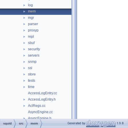
log
►
mem
►
mgr
►
parser
►
proxyp
►
repl
►
sbuf
►
security
►
servers
►
snmp
►
ssl
►
store
►
tests
►
time
►
AccessLogEntry.cc
AccessLogEntry.h
►
AclRegs.cc
►
AsyncEngine.cc
AsyncEngine.h
►
Generated by
1.9.8
squid
src
mem
AuthReg.cc