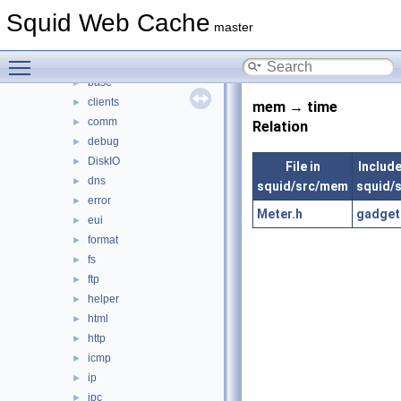
acl
►
Squid Web Cache
adaptation
►
master
anyp
►
Toggle main menu visibility
auth
►
base
►
clients
►
mem → time
comm
►
Relation
debug
►
DiskIO
►
File in
Includes
dns
►
squid/src/mem
squid/s
error
►
Meter.h
gadget
eui
►
format
►
fs
►
ftp
►
helper
►
html
►
http
►
icmp
►
ip
►
ipc
►