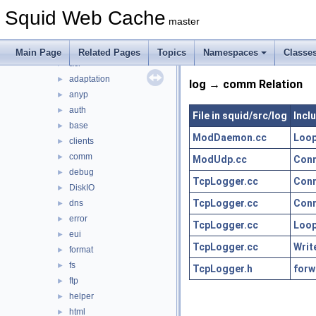
include
►
Squid Web Cache
lib
►
master
scripts
►
src
▼
Main Page
Related Pages
Topics
Namespaces
Classe
acl
►
adaptation
►
log → comm Relation
anyp
►
auth
►
File in squid/src/log
Incl
base
►
ModDaemon.cc
Loop
clients
►
comm
►
ModUdp.cc
Conn
debug
►
TcpLogger.cc
Conn
DiskIO
►
TcpLogger.cc
Conn
dns
►
error
►
TcpLogger.cc
Loop
eui
►
TcpLogger.cc
Writ
format
►
fs
►
TcpLogger.h
forw
ftp
►
helper
►
html
►