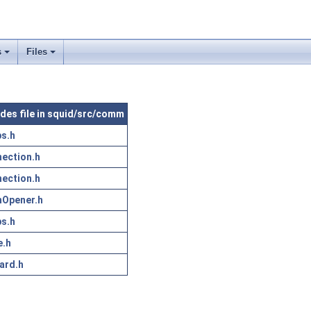
s
Files
udes file in squid/src/comm
s.h
ection.h
ection.h
Opener.h
s.h
e.h
ard.h