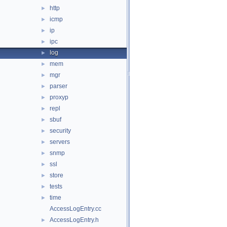
http
►
icmp
►
ip
►
ipc
►
log
►
mem
►
mgr
►
parser
►
proxyp
►
repl
►
sbuf
►
security
►
servers
►
snmp
►
ssl
►
store
►
tests
►
time
►
AccessLogEntry.cc
AccessLogEntry.h
►