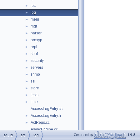
ipc
►
log
►
mem
►
mgr
►
parser
►
proxyp
►
repl
►
sbuf
►
security
►
servers
►
snmp
►
ssl
►
store
►
tests
►
time
►
AccessLogEntry.cc
AccessLogEntry.h
►
AclRegs.cc
►
AsyncEngine.cc
Generated by
1.9.8
squid
src
log
AsyncEngine.h
►