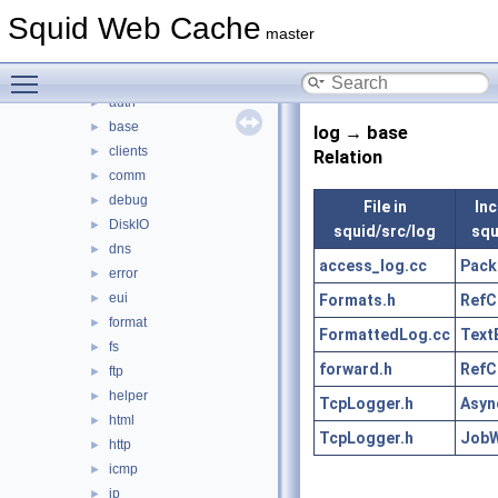
src
▼
Squid Web Cache
acl
►
master
adaptation
►
Toggle main menu visibility
anyp
►
auth
►
base
►
log → base
clients
►
Relation
comm
►
debug
►
File in
Inc
DiskIO
►
squid/src/log
squ
dns
►
access_log.cc
Pack
error
►
eui
Formats.h
RefC
►
format
►
FormattedLog.cc
Text
fs
►
forward.h
RefC
ftp
►
helper
►
TcpLogger.h
Asyn
html
►
TcpLogger.h
JobW
http
►
icmp
►
ip
►