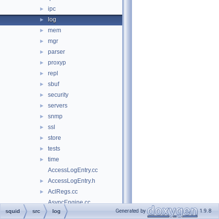
ipc
►
log
►
mem
►
mgr
►
parser
►
proxyp
►
repl
►
sbuf
►
security
►
servers
►
snmp
►
ssl
►
store
►
tests
►
time
►
AccessLogEntry.cc
AccessLogEntry.h
►
AclRegs.cc
►
AsyncEngine.cc
Generated by
1.9.8
squid
src
log
AsyncEngine.h
►