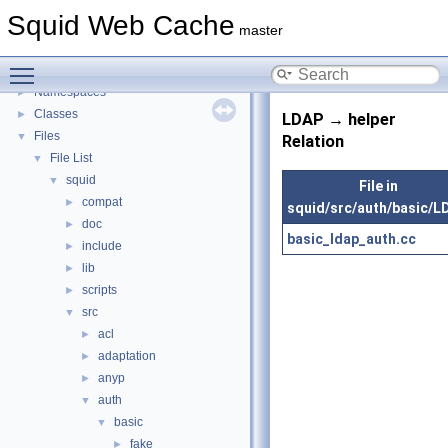
Delay Pools
►
Squid Web Cache
Callback Data Allocator API
►
master
Deprecated List
Toggle main menu visibility
Topics
►
Namespaces
►
Classes
►
LDAP → helper
Files
▼
Relation
File List
▼
squid
▼
File in
compat
►
squid/src/auth/basic/L
doc
►
basic_ldap_auth.cc
include
►
lib
►
scripts
►
src
▼
acl
►
adaptation
►
anyp
►
auth
▼
basic
▼
fake
►