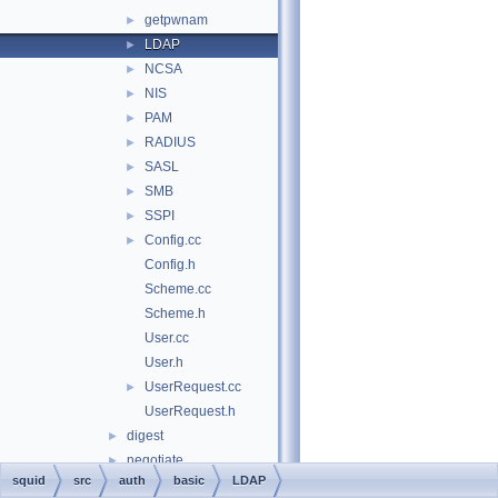
getpwnam
►
LDAP
►
NCSA
►
NIS
►
PAM
►
RADIUS
►
SASL
►
SMB
►
SSPI
►
Config.cc
►
Config.h
Scheme.cc
Scheme.h
User.cc
User.h
UserRequest.cc
►
UserRequest.h
digest
►
negotiate
►
squid
src
auth
basic
LDAP
ntlm
►