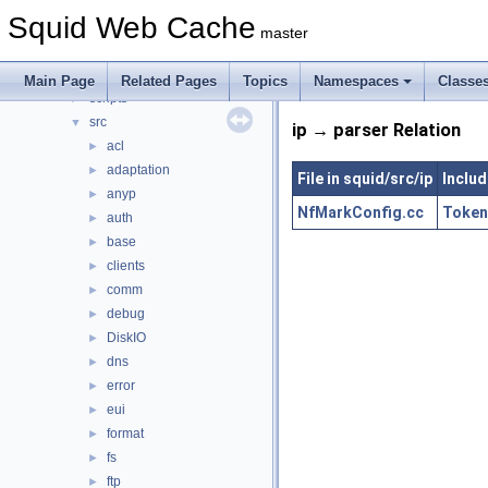
compat
►
Squid Web Cache
doc
►
master
include
►
lib
►
Main Page
Related Pages
Topics
Namespaces
Classe
scripts
►
src
▼
ip → parser Relation
acl
►
adaptation
►
File in squid/src/ip
Includ
anyp
►
NfMarkConfig.cc
Token
auth
►
base
►
clients
►
comm
►
debug
►
DiskIO
►
dns
►
error
►
eui
►
format
►
fs
►
ftp
►