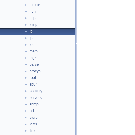
helper
►
html
►
http
►
icmp
►
ip
►
ipc
►
log
►
mem
►
mgr
►
parser
►
proxyp
►
repl
►
sbuf
►
security
►
servers
►
snmp
►
ssl
►
store
►
tests
►
time
►