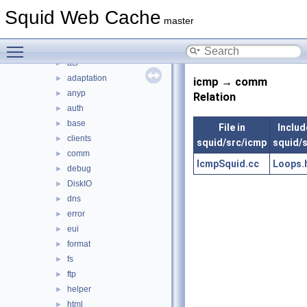
include
►
Squid Web Cache
lib
►
master
scripts
►
Toggle main menu visibility
src
▼
acl
►
adaptation
►
icmp → comm
anyp
►
Relation
auth
►
base
►
File in
Include
clients
►
squid/src/icmp
squid/
comm
►
IcmpSquid.cc
Loops.
debug
►
DiskIO
►
dns
►
error
►
eui
►
format
►
fs
►
ftp
►
helper
►
html
►