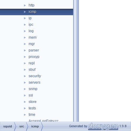
http
►
icmp
►
ip
►
ipc
►
log
►
mem
►
mgr
►
parser
►
proxyp
►
repl
►
sbuf
►
security
►
servers
►
snmp
►
ssl
►
store
►
tests
►
time
►
AccessLogEntry.cc
Generated by
1.9.8
squid
src
icmp
AccessLogEntry.h
►