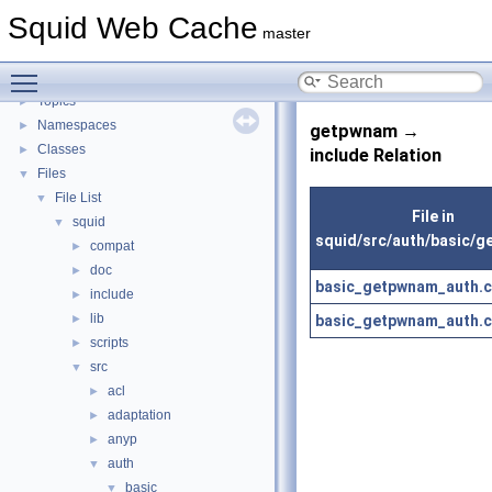
Flow of a Typical Request
Squid Web Cache
Delay Pools
►
master
Callback Data Allocator API
►
Toggle main menu visibility
Deprecated List
Topics
►
Namespaces
►
getpwnam →
Classes
►
include Relation
Files
▼
File List
▼
File in
squid
▼
squid/src/auth/basic/
compat
►
doc
►
basic_getpwnam_auth.
include
►
lib
basic_getpwnam_auth.
►
scripts
►
src
▼
acl
►
adaptation
►
anyp
►
auth
▼
basic
▼