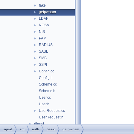
fake
►
getpwnam
►
LDAP
►
NCSA
►
NIS
►
PAM
►
RADIUS
►
SASL
►
SMB
►
SSPI
►
Config.cc
►
Config.h
Scheme.cc
Scheme.h
User.cc
User.h
UserRequest.cc
►
UserRequest.h
digest
►
squid
src
auth
basic
getpwnam
negotiate
►