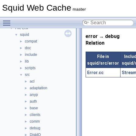
Topics
►
Squid Web Cache
Namespaces
►
master
Classes
►
Toggle main menu visibility
Files
▼
File List
▼
squid
▼
error → debug
compat
►
Relation
doc
►
include
►
File in
Includ
lib
►
squid/src/error
squid/
scripts
►
Error.cc
Stream
src
▼
acl
►
adaptation
►
anyp
►
auth
►
base
►
clients
►
comm
►
debug
►
DiskIO
►