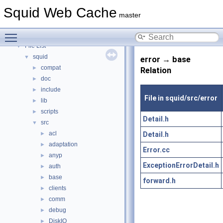
Topics
►
Squid Web Cache
Namespaces
►
master
Classes
►
Toggle main menu visibility
Files
▼
File List
▼
squid
▼
error → base
compat
►
Relation
doc
►
include
►
File in squid/src/error
lib
►
scripts
►
Detail.h
src
▼
acl
Detail.h
►
adaptation
►
Error.cc
anyp
►
ExceptionErrorDetail.h
auth
►
base
►
forward.h
clients
►
comm
►
debug
►
DiskIO
►