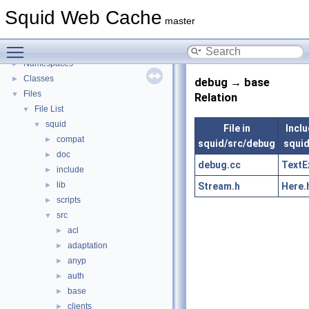
Delay Pools
►
Squid Web Cache
Callback Data Allocator API
►
master
Deprecated List
Toggle main menu visibility
Topics
►
Namespaces
►
Classes
►
debug → base
Files
▼
Relation
File List
▼
squid
▼
File in
Inclu
compat
►
squid/src/debug
squid
doc
►
debug.cc
TextE
include
►
lib
Stream.h
Here.
►
scripts
►
src
▼
acl
►
adaptation
►
anyp
►
auth
►
base
►
clients
►