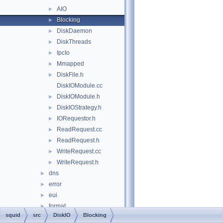
AIO
►
Blocking
►
DiskDaemon
►
DiskThreads
►
IpcIo
►
Mmapped
►
DiskFile.h
►
DiskIOModule.cc
DiskIOModule.h
►
DiskIOStrategy.h
►
IORequestor.h
►
ReadRequest.cc
►
ReadRequest.h
►
WriteRequest.cc
►
WriteRequest.h
►
dns
►
error
►
eui
►
format
►
squid
src
DiskIO
Blocking
fs
►