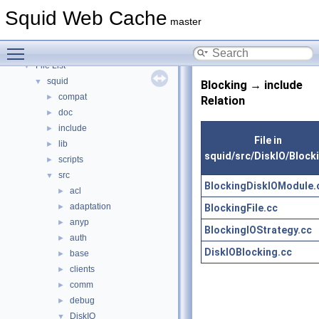
Topics
►
Squid Web Cache
Namespaces
►
master
Classes
►
Toggle main menu visibility
Files
▼
File List
▼
squid
▼
Blocking → include
compat
►
Relation
doc
►
include
►
File in
lib
►
squid/src/DiskIO/Block
scripts
►
src
▼
BlockingDiskIOModule.
acl
►
adaptation
BlockingFile.cc
►
anyp
►
BlockingIOStrategy.cc
auth
►
DiskIOBlocking.cc
base
►
clients
►
comm
►
debug
►
DiskIO
▼