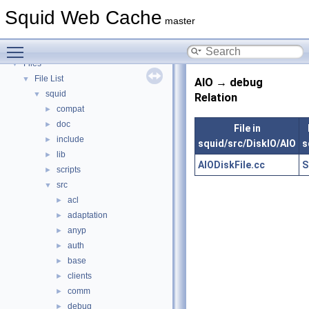
Deprecated List
Squid Web Cache
Topics
►
master
Namespaces
►
Toggle main menu visibility
Classes
►
Files
▼
File List
▼
AIO → debug
squid
▼
Relation
compat
►
doc
►
File in
include
►
squid/src/DiskIO/AIO
s
lib
►
AIODiskFile.cc
S
scripts
►
src
▼
acl
►
adaptation
►
anyp
►
auth
►
base
►
clients
►
comm
►
debug
►