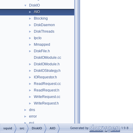
DiskIO
▼
AIO
►
Blocking
►
DiskDaemon
►
DiskThreads
►
IpcIo
►
Mmapped
►
DiskFile.h
►
DiskIOModule.cc
DiskIOModule.h
►
DiskIOStrategy.h
►
IORequestor.h
►
ReadRequest.cc
►
ReadRequest.h
►
WriteRequest.cc
►
WriteRequest.h
►
dns
►
error
►
eui
►
Generated by
1.9.8
squid
src
DiskIO
AIO
format
►