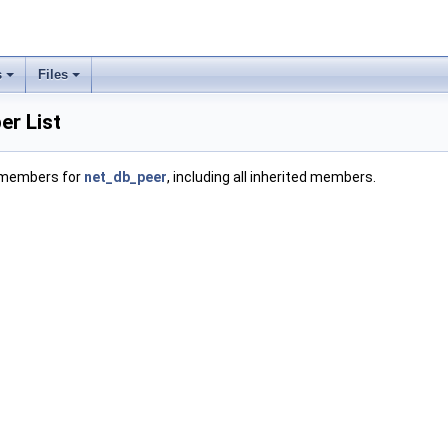
s
Files
r List
f members for
net_db_peer
, including all inherited members.