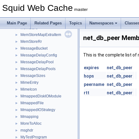
MemObject
►
Squid Web Cache
MemPoolChunked
►
master
MemPoolMalloc
►
MemPools
►
Main Page
Related Pages
Topics
Namespaces
Classe
MemStore
►
MemStoreMapExtraItem
►
net_db_peer Membe
MemStoreRr
►
MessageBucket
►
This is the complete list o
MessageDelayConfig
►
MessageDelayPool
►
expires
net_db_peer
MessageDelayPools
►
MessageSizes
hops
net_db_peer
►
MimeEntry
►
peername
net_db_peer
MimeIcon
►
rtt
net_db_peer
MmappedDiskIOModule
►
MmappedFile
►
MmappedIOStrategy
►
Mmapping
►
MoreToAlloc
►
msghdr
►
MyTestProgram
►