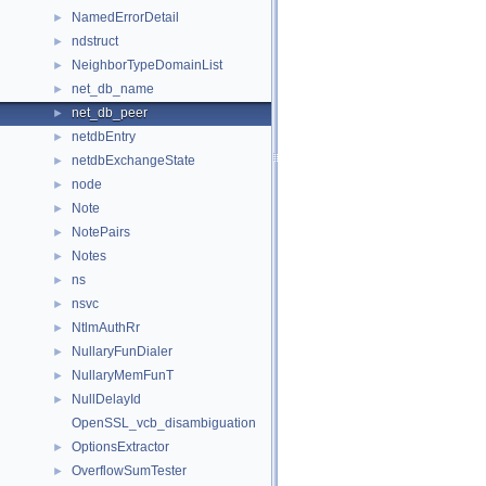
NamedErrorDetail
►
ndstruct
►
NeighborTypeDomainList
►
net_db_name
►
net_db_peer
►
netdbEntry
►
netdbExchangeState
►
node
►
Note
►
NotePairs
►
Notes
►
ns
►
nsvc
►
NtlmAuthRr
►
NullaryFunDialer
►
NullaryMemFunT
►
NullDelayId
►
OpenSSL_vcb_disambiguation
OptionsExtractor
►
OverflowSumTester
►