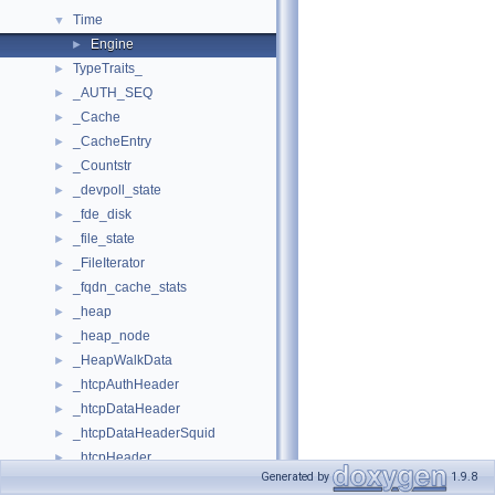
Time
▼
Engine
►
TypeTraits_
►
_AUTH_SEQ
►
_Cache
►
_CacheEntry
►
_Countstr
►
_devpoll_state
►
_fde_disk
►
_file_state
►
_FileIterator
►
_fqdn_cache_stats
►
_heap
►
_heap_node
►
_HeapWalkData
►
_htcpAuthHeader
►
_htcpDataHeader
►
_htcpDataHeaderSquid
►
_htcpHeader
►
Generated by
1.9.8
_ipcache_stats
►