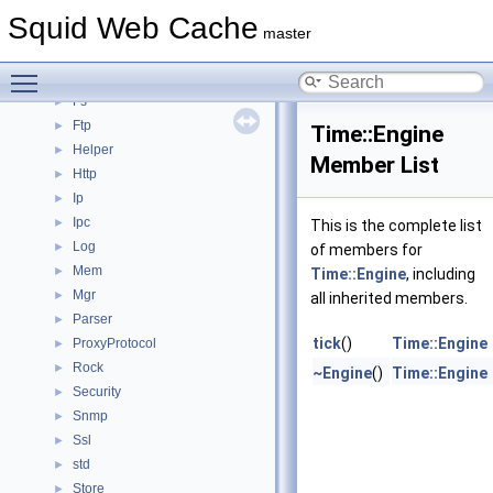
Dns
►
Squid Web Cache
ErrorPage
►
master
Eui
►
Toggle main menu visibility
Format
►
Fs
►
Ftp
►
Time::Engine
Helper
►
Member List
Http
►
Ip
►
Ipc
►
This is the complete list
Log
►
of members for
Mem
►
Time::Engine
, including
Mgr
►
all inherited members.
Parser
►
tick
()
Time::Engine
ProxyProtocol
►
Rock
►
~Engine
()
Time::Engine
Security
►
Snmp
►
Ssl
►
std
►
Store
►