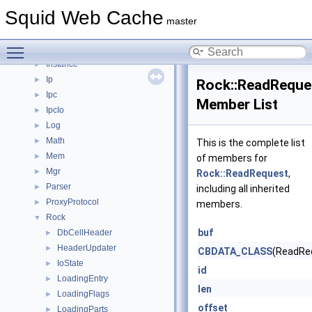
Ftp
►
Squid Web Cache
Helper
►
master
Http
►
Toggle main menu visibility
Https
►
Instance
►
Ip
►
Rock::ReadReque
Ipc
►
Member List
IpcIo
►
Log
►
Math
►
This is the complete list
Mem
►
of members for
Mgr
►
Rock::ReadRequest
,
Parser
►
including all inherited
ProxyProtocol
►
members.
Rock
▼
buf
DbCellHeader
►
HeaderUpdater
►
CBDATA_CLASS
(ReadRe
IoState
►
id
LoadingEntry
►
len
LoadingFlags
►
offset
LoadingParts
►