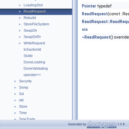
LoadingSlot
►
Pointer
typedef
ReadRequest
►
ReadRequest
(const ::Re
Rebuild
►
ReadRequest::ReadReq
StoreFileSystem
►
sio
SwapDir
►
SwapDirRr
~ReadRequest
() override
►
WriteRequest
►
IoXactionId
SlotId
DoneLoading
DoneValidating
operator<<
Security
►
Snmp
►
Ssl
►
std
►
Store
►
Time
►
TypeTraits_
►
Generated by
1.9.8
Namespace Members
►