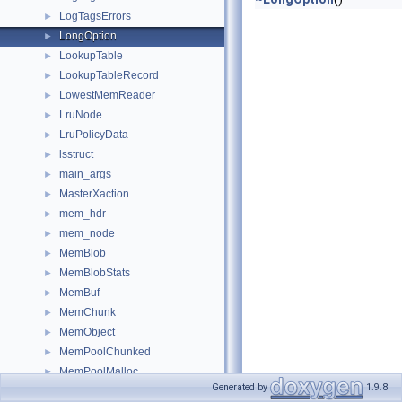
LogTagsErrors
►
LongOption
►
LookupTable
►
LookupTableRecord
►
LowestMemReader
►
LruNode
►
LruPolicyData
►
lsstruct
►
main_args
►
MasterXaction
►
mem_hdr
►
mem_node
►
MemBlob
►
MemBlobStats
►
MemBuf
►
MemChunk
►
MemObject
►
MemPoolChunked
►
MemPoolMalloc
►
Generated by
1.9.8
MemPools
►