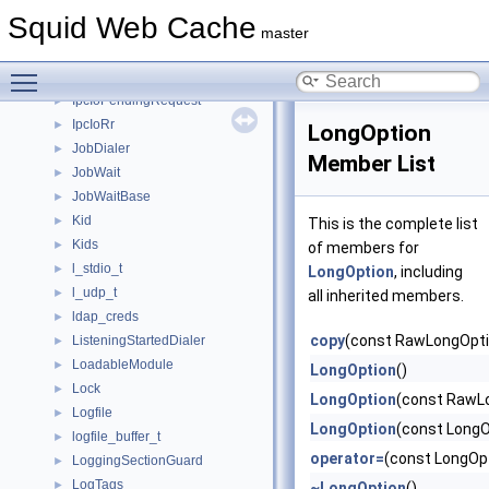
IpcIoDiskIOModule
►
Squid Web Cache
IpcIoFile
►
master
IpcIoIOStrategy
►
Toggle main menu visibility
IpcIoMsg
►
IpcIoPendingRequest
►
IpcIoRr
►
LongOption
JobDialer
►
Member List
JobWait
►
JobWaitBase
►
Kid
►
This is the complete list
Kids
►
of members for
l_stdio_t
►
LongOption
, including
l_udp_t
►
all inherited members.
ldap_creds
►
copy
(const RawLongOpti
ListeningStartedDialer
►
LoadableModule
►
LongOption
()
Lock
►
LongOption
(const RawL
Logfile
►
LongOption
(const LongO
logfile_buffer_t
►
operator=
(const LongOpt
LoggingSectionGuard
►
LogTags
►
~LongOption
()