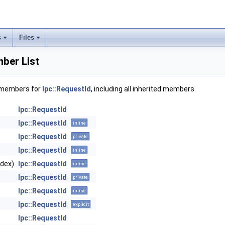
s
Files
ber List
f members for
Ipc::RequestId
, including all inherited members.
Ipc::RequestId
Ipc::RequestId
inline
Ipc::RequestId
private
Ipc::RequestId
inline
ndex)
Ipc::RequestId
inline
Ipc::RequestId
private
Ipc::RequestId
inline
Ipc::RequestId
explicit
Ipc::RequestId