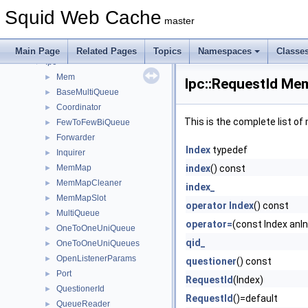
Http
►
Squid Web Cache
Https
►
master
Instance
►
Ip
►
Main Page
Related Pages
Topics
Namespaces
Classe
Ipc
▼
Mem
►
Ipc::RequestId Mem
BaseMultiQueue
►
Coordinator
►
This is the complete list o
FewToFewBiQueue
►
Forwarder
►
Index
typedef
Inquirer
►
MemMap
index
() const
►
MemMapCleaner
►
index_
MemMapSlot
►
operator Index
() const
MultiQueue
►
operator=
(const Index anI
OneToOneUniQueue
►
qid_
OneToOneUniQueues
►
OpenListenerParams
►
questioner
() const
Port
►
RequestId
(Index)
QuestionerId
►
RequestId
()=default
QueueReader
►