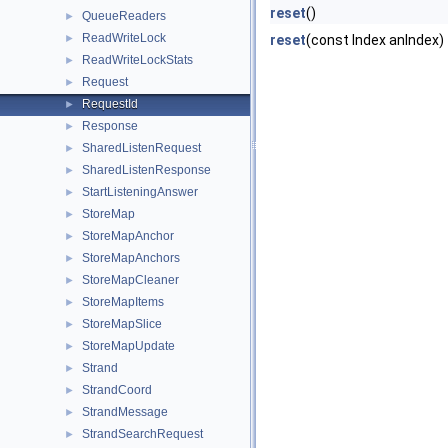
reset
()
QueueReaders
►
ReadWriteLock
►
reset
(const Index anIndex)
ReadWriteLockStats
►
Request
►
RequestId
►
Response
►
SharedListenRequest
►
SharedListenResponse
►
StartListeningAnswer
►
StoreMap
►
StoreMapAnchor
►
StoreMapAnchors
►
StoreMapCleaner
►
StoreMapItems
►
StoreMapSlice
►
StoreMapUpdate
►
Strand
►
StrandCoord
►
StrandMessage
►
StrandSearchRequest
►