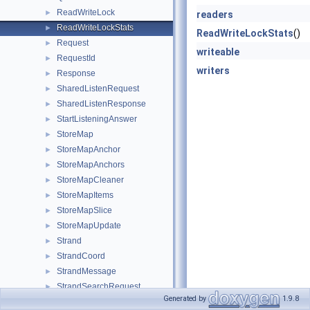
ReadWriteLock
►
readers
ReadWriteLockStats
►
ReadWriteLockStats
()
Request
►
writeable
RequestId
►
writers
Response
►
SharedListenRequest
►
SharedListenResponse
►
StartListeningAnswer
►
StoreMap
►
StoreMapAnchor
►
StoreMapAnchors
►
StoreMapCleaner
►
StoreMapItems
►
StoreMapSlice
►
StoreMapUpdate
►
Strand
►
StrandCoord
►
StrandMessage
►
StrandSearchRequest
►
Generated by
1.9.8
TypedMsgHdr
►