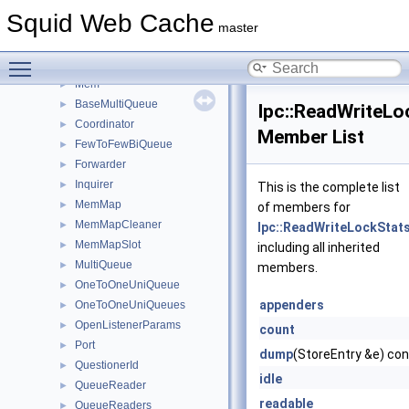
Https
►
Squid Web Cache
Instance
►
master
Ip
►
Toggle main menu visibility
Ipc
▼
Mem
►
BaseMultiQueue
►
Ipc::ReadWriteLo
Coordinator
►
Member List
FewToFewBiQueue
►
Forwarder
►
Inquirer
►
This is the complete list
MemMap
►
of members for
MemMapCleaner
►
Ipc::ReadWriteLockStat
MemMapSlot
►
including all inherited
MultiQueue
►
members.
OneToOneUniQueue
►
appenders
OneToOneUniQueues
►
OpenListenerParams
►
count
Port
►
dump
(StoreEntry &e) co
QuestionerId
►
idle
QueueReader
►
readable
QueueReaders
►