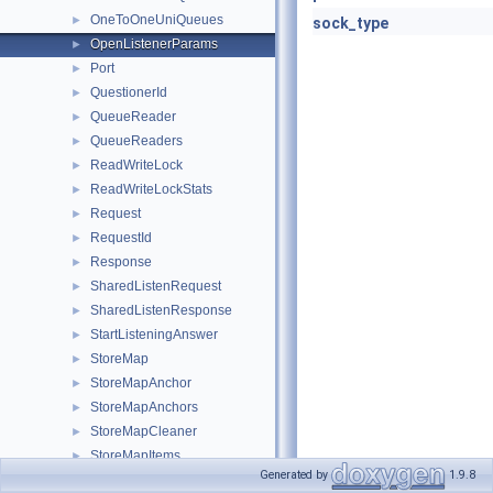
OneToOneUniQueues
►
sock_type
OpenListenerParams
►
Port
►
QuestionerId
►
QueueReader
►
QueueReaders
►
ReadWriteLock
►
ReadWriteLockStats
►
Request
►
RequestId
►
Response
►
SharedListenRequest
►
SharedListenResponse
►
StartListeningAnswer
►
StoreMap
►
StoreMapAnchor
►
StoreMapAnchors
►
StoreMapCleaner
►
StoreMapItems
►
Generated by
1.9.8
StoreMapSlice
►