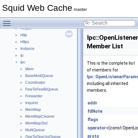
Eui
►
Squid Web Cache
Format
►
master
Fs
►
Toggle main menu visibility
Ftp
►
Helper
►
Http
►
Ipc::OpenListene
Https
►
Member List
Instance
►
Ip
►
Ipc
▼
This is the complete list
Mem
►
of members for
BaseMultiQueue
►
Ipc::OpenListenerParam
Coordinator
►
including all inherited
FewToFewBiQueue
►
members.
Forwarder
►
addr
Inquirer
►
MemMap
►
fdNote
MemMapCleaner
►
flags
MemMapSlot
►
operator<
(const OpenLi
MultiQueue
►
proto
OneToOneUniQueue
►