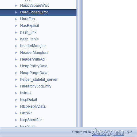
HappySpareWait
►
HardCodedError
►
HardFun
►
HasExplicit
►
hash_link
►
hash_table
►
headerMangler
►
HeaderManglers
►
HeaderWithAcl
►
HeapPolicyData
►
HeapPurgeData
►
helper_stateful_server
►
HierarchyLogEntry
►
hstruct
►
htcpDetail
►
HtcpReplyData
►
HtcpRr
►
htcpSpecifier
►
htcpStuff
►
Generated by
1.9.8
HttpBody
►