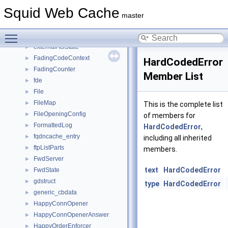
external_acl
►
Squid Web Cache
external_acl_data
►
master
ExternalACLEntry
►
Toggle main menu visibility
ExternalACLEntryData
►
externalAclState
►
FadingCodeContext
►
HardCodedError
FadingCounter
►
Member List
fde
►
File
►
FileMap
►
This is the complete list
FileOpeningConfig
►
of members for
FormattedLog
►
HardCodedError
,
fqdncache_entry
►
including all inherited
ftpListParts
►
members.
FwdServer
►
text
HardCodedError
FwdState
►
gdstruct
►
type
HardCodedError
generic_cbdata
►
HappyConnOpener
►
HappyConnOpenerAnswer
►
HappyOrderEnforcer
►