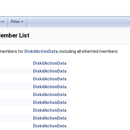
s
Files
ember List
f members for
DiskdActionData
, including all inherited members.
DiskdActionData
DiskdActionData
DiskdActionData
DiskdActionData
DiskdActionData
DiskdActionData
DiskdActionData
DiskdActionData
DiskdActionData