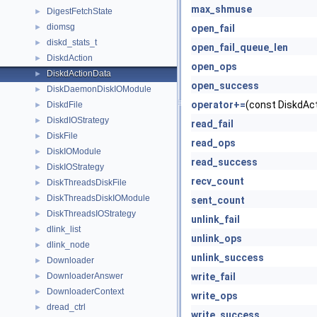
max_shmuse
DigestFetchState
►
diomsg
►
open_fail
diskd_stats_t
►
open_fail_queue_len
DiskdAction
►
open_ops
DiskdActionData
►
open_success
DiskDaemonDiskIOModule
►
operator+=
(const DiskdAc
DiskdFile
►
DiskdIOStrategy
►
read_fail
DiskFile
►
read_ops
DiskIOModule
►
read_success
DiskIOStrategy
►
recv_count
DiskThreadsDiskFile
►
DiskThreadsDiskIOModule
►
sent_count
DiskThreadsIOStrategy
►
unlink_fail
dlink_list
►
unlink_ops
dlink_node
►
unlink_success
Downloader
►
DownloaderAnswer
write_fail
►
DownloaderContext
►
write_ops
dread_ctrl
►
write_success