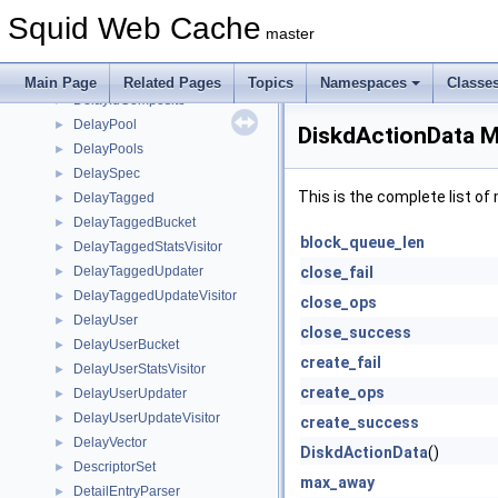
DelayConfig
►
Squid Web Cache
DelayedAsyncCalls
►
master
DelayedUdpSend
►
DelayId
►
Main Page
Related Pages
Topics
Namespaces
Classe
DelayIdComposite
►
DelayPool
►
DiskdActionData M
DelayPools
►
DelaySpec
►
This is the complete list o
DelayTagged
►
DelayTaggedBucket
►
block_queue_len
DelayTaggedStatsVisitor
►
DelayTaggedUpdater
close_fail
►
DelayTaggedUpdateVisitor
►
close_ops
DelayUser
►
close_success
DelayUserBucket
►
create_fail
DelayUserStatsVisitor
►
create_ops
DelayUserUpdater
►
DelayUserUpdateVisitor
►
create_success
DelayVector
►
DiskdActionData
()
DescriptorSet
►
max_away
DetailEntryParser
►