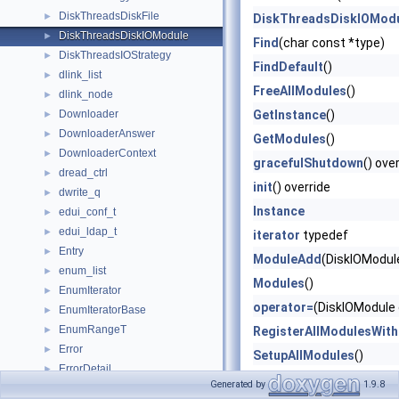
DiskThreadsDiskFile
►
DiskThreadsDiskIOMod
DiskThreadsDiskIOModule
►
Find
(char const *type)
DiskThreadsIOStrategy
►
FindDefault
()
dlink_list
►
FreeAllModules
()
dlink_node
►
Downloader
GetInstance
()
►
DownloaderAnswer
►
GetModules
()
DownloaderContext
►
gracefulShutdown
() ove
dread_ctrl
►
init
() override
dwrite_q
►
Instance
edui_conf_t
►
edui_ldap_t
►
iterator
typedef
Entry
►
ModuleAdd
(DiskIOModul
enum_list
►
Modules
()
EnumIterator
►
operator=
(DiskIOModule 
EnumIteratorBase
►
EnumRangeT
►
RegisterAllModulesWit
Error
►
SetupAllModules
()
ErrorDetail
►
type
() const override
Generated by
1.9.8
ErrorDynamicPageInfo
►