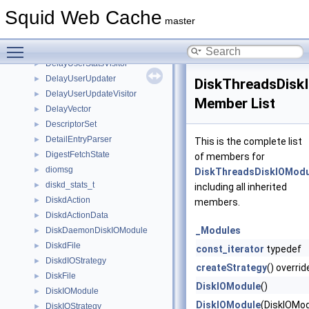
DelayTaggedUpdater
►
Squid Web Cache
DelayTaggedUpdateVisitor
►
master
DelayUser
►
Toggle main menu visibility
DelayUserBucket
►
DelayUserStatsVisitor
►
DelayUserUpdater
►
DiskThreadsDisk
DelayUserUpdateVisitor
►
Member List
DelayVector
►
DescriptorSet
►
DetailEntryParser
►
This is the complete list
DigestFetchState
►
of members for
diomsg
►
DiskThreadsDiskIOModu
diskd_stats_t
►
including all inherited
DiskdAction
►
members.
DiskdActionData
►
_Modules
DiskDaemonDiskIOModule
►
DiskdFile
►
const_iterator
typedef
DiskdIOStrategy
►
createStrategy
() overrid
DiskFile
►
DiskIOModule
()
DiskIOModule
►
DiskIOModule
(DiskIOMod
DiskIOStrategy
►