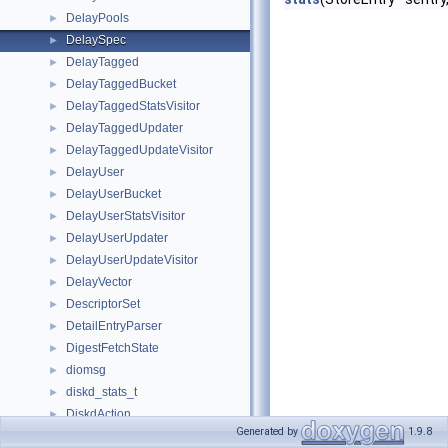
DelayPools
►
DelaySpec
►
DelayTagged
►
DelayTaggedBucket
►
DelayTaggedStatsVisitor
►
DelayTaggedUpdater
►
DelayTaggedUpdateVisitor
►
DelayUser
►
DelayUserBucket
►
DelayUserStatsVisitor
►
DelayUserUpdater
►
DelayUserUpdateVisitor
►
DelayVector
►
DescriptorSet
►
DetailEntryParser
►
DigestFetchState
►
diomsg
►
diskd_stats_t
►
DiskdAction
►
Generated by
1.9.8
DiskdActionData
►