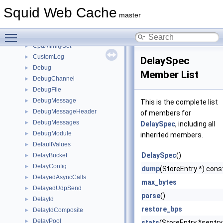
ConnStateData
►
Squid Web Cache
ConservativeTimer
►
master
cpu_set_t
►
Toggle main menu visibility
CpuAffinityMap
►
CpuAffinitySet
►
CustomLog
►
DelaySpec
Debug
►
Member List
DebugChannel
►
DebugFile
►
DebugMessage
►
This is the complete list
DebugMessageHeader
►
of members for
DebugMessages
►
DelaySpec
, including all
DebugModule
►
inherited members.
DefaultValues
►
DelaySpec
()
DelayBucket
►
DelayConfig
►
dump
(StoreEntry *) cons
DelayedAsyncCalls
►
max_bytes
DelayedUdpSend
►
parse
()
DelayId
►
restore_bps
DelayIdComposite
►
DelayPool
►
stats
(StoreEntry *sentry