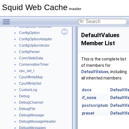
CommSelectEngine
►
Squid Web Cache
CommTimeoutCbParams
►
master
CommTimeoutCbPtrFun
►
Toggle main menu visibility
CompiledDebugMessage
►
CompositePoolNode
►
ConfigOption
►
DefaultValues
ConfigOptionAdapter
►
Member List
ConfigOptionVector
►
ConfigParser
►
ConnStateData
►
This is the complete list
ConservativeTimer
►
of members for
cpu_set_t
►
DefaultValues
, including
CpuAffinityMap
►
all inherited members.
CpuAffinitySet
►
docs
DefaultV
CustomLog
►
Debug
►
if_none
DefaultV
DebugChannel
►
postscriptum
DefaultV
DebugFile
►
preset
DefaultV
DebugMessage
►
DebugMessageHeader
►
DebugMessages
►