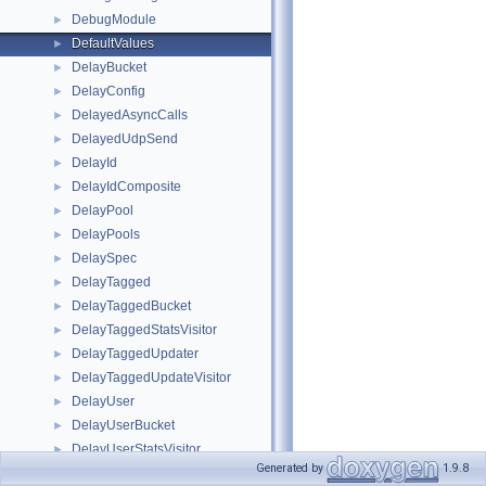
DebugModule
►
DefaultValues
►
DelayBucket
►
DelayConfig
►
DelayedAsyncCalls
►
DelayedUdpSend
►
DelayId
►
DelayIdComposite
►
DelayPool
►
DelayPools
►
DelaySpec
►
DelayTagged
►
DelayTaggedBucket
►
DelayTaggedStatsVisitor
►
DelayTaggedUpdater
►
DelayTaggedUpdateVisitor
►
DelayUser
►
DelayUserBucket
►
DelayUserStatsVisitor
►
Generated by
1.9.8
DelayUserUpdater
►