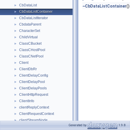
CbDataList
►
~CbDataListContainer
()
CbDataListContainer
►
CbDataListIterator
►
CbdataParent
►
CharacterSet
►
ChildVirtual
►
ClassCBucket
►
ClassCHostPool
►
ClassCNetPool
►
Client
►
ClientDbRr
►
ClientDelayConfig
►
ClientDelayPool
►
ClientDelayPools
►
ClientHttpRequest
►
ClientInfo
►
clientReplyContext
►
ClientRequestContext
►
clientStreamNode
►
Generated by
1.9.8
ClpMap
►