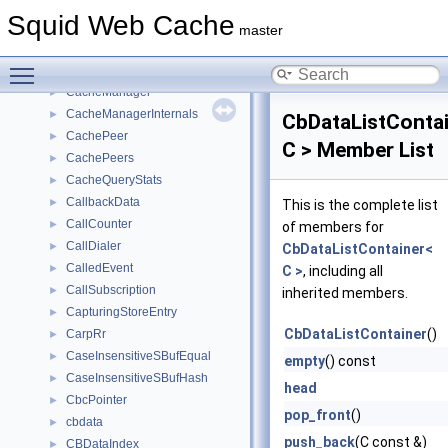
CacheDigest
►
Squid Web Cache
CacheDigestGuessStats
►
master
CacheDigestStats
►
Toggle main menu visibility
CacheLogChannel
►
CacheManager
►
CacheManagerInternals
►
CbDataListConta
CachePeer
►
C > Member List
CachePeers
►
CacheQueryStats
►
CallbackData
►
This is the complete list
CallCounter
►
of members for
CallDialer
►
CbDataListContainer<
CalledEvent
►
C >
, including all
CallSubscription
►
inherited members.
CapturingStoreEntry
►
CbDataListContainer
()
CarpRr
►
CaseInsensitiveSBufEqual
►
empty
() const
CaseInsensitiveSBufHash
►
head
CbcPointer
►
pop_front
()
cbdata
►
push_back
(C const &)
CBDataIndex
►