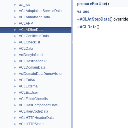
prepareForUse
()
acl_tos
►
ACLAdaptationServiceData
►
values
ACLAnnotationData
►
~ACLAtStepData
() overrid
ACLARP
►
~ACLData
()
ACLAtStepData
►
ACLCertificateData
►
ACLChecklist
►
ACLData
►
AclDenyInfoList
►
ACLDestinationIP
►
ACLDomainData
►
AclDomainDataDumpVisitor
►
ACLEui64
►
ACLExternal
►
ACLExtUser
►
ACLFilledChecklist
►
ACLHasComponentData
►
ACLHierCodeData
►
ACLHTTPHeaderData
►
ACLHTTPStatus
►