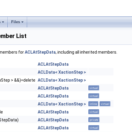
s
Files
mber List
f members for
ACLAtStepData
, including all inherited members.
ACLAtStepData
ACLData< XactionStep >
nStep > &&)=delete
ACLData< XactionStep >
ACLAtStepData
virtual
ACLAtStepData
virtual
ACLData< XactionStep >
inline
virtual
de
ACLAtStepData
virtual
StepData)
ACLAtStepData
private
ACLAtStepData
virtual