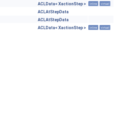
ACLData< XactionStep >
inline
virtual
ACLAtStepData
e
ACLAtStepData
ACLData< XactionStep >
inline
virtual