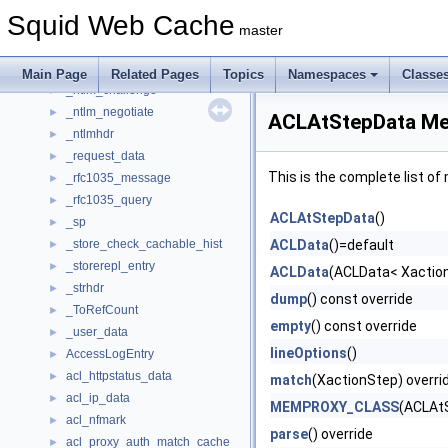
_LruWalkData
►
Squid Web Cache
_lstring
►
master
_mib_tree_entry
►
_ntlm_authenticate
►
Main Page
Related Pages
Topics
Namespaces
Classe
_ntlm_challenge
►
_ntlm_negotiate
►
ACLAtStepData Me
_ntlmhdr
►
_request_data
►
This is the complete list o
_rfc1035_message
►
_rfc1035_query
►
ACLAtStepData
()
_sp
►
_store_check_cachable_hist
ACLData
()=default
►
_storerepl_entry
►
ACLData
(ACLData< Xactio
_strhdr
►
dump
() const override
_ToRefCount
►
empty
() const override
_user_data
►
lineOptions
()
AccessLogEntry
►
acl_httpstatus_data
►
match
(XactionStep) overri
acl_ip_data
►
MEMPROXY_CLASS
(ACLAt
acl_nfmark
►
parse
() override
acl_proxy_auth_match_cache
►