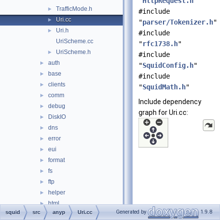
"
HttpRequest.h
"
TrafficMode.h
►
#include
Uri.cc
►
"
parser/Tokenizer.h
"
Uri.h
►
#include
UriScheme.cc
"
rfc1738.h
"
UriScheme.h
►
#include
auth
►
"
SquidConfig.h
"
base
►
#include
clients
►
"
SquidMath.h
"
comm
►
Include dependency
debug
►
graph for Uri.cc:
DiskIO
►
dns
►
error
►
eui
►
format
►
fs
►
ftp
►
helper
►
html
►
Generated by
1.9.8
squid
src
anyp
Uri.cc
http
►