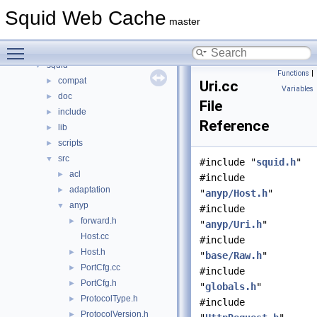
Namespaces
►
Squid Web Cache
Classes
►
master
Files
▼
Toggle main menu visibility
File List
▼
squid
▼
Functions
|
compat
►
Uri.cc
Variables
doc
►
File
include
►
Reference
lib
►
scripts
►
src
▼
#include "
squid.h
"
acl
►
#include
adaptation
►
"
anyp/Host.h
"
anyp
▼
#include
forward.h
►
"
anyp/Uri.h
"
Host.cc
#include
Host.h
►
"
base/Raw.h
"
PortCfg.cc
►
#include
PortCfg.h
►
"
globals.h
"
ProtocolType.h
►
#include
ProtocolVersion.h
►